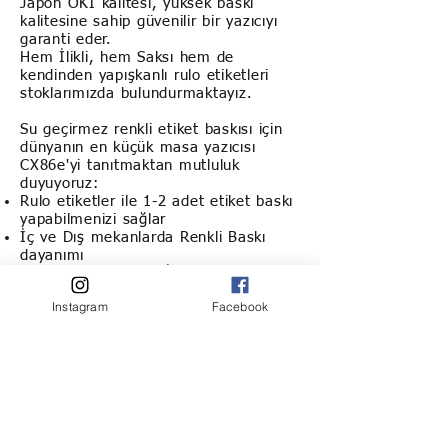
Japon OKI kalitesi, yüksek baskı
kalitesine sahip güvenilir bir yazıcıyı
garanti eder.
Hem İlikli, hem Saksı hem de
kendinden yapışkanlı rulo etiketleri
stoklarımızda bulundurmaktayız.
Su geçirmez renkli etiket baskısı için
dünyanın en küçük masa yazıcısı
CX86e'yi tanıtmaktan mutluluk
duyuyoruz:
Rulo etiketler ile 1-2 adet etiket baskı
yapabilmenizi sağlar
İç ve Dış mekanlarda Renkli Baskı
dayanımı
Kalitesi kanıtlanmış İlikli, Yapışkanlı,
Saksı Etiket çeşitleri
Instagram
Facebook
Kullanıma hazır etiket çeşitleri
Yeni bir toner setinin en ucuzu
Anasayfa
Hakkımızda
Haberler